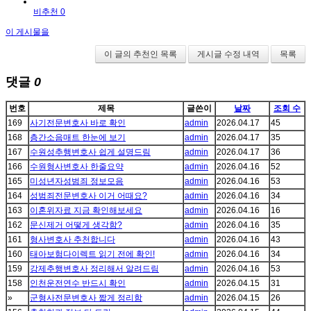
비추천 0
이 게시물을
이 글의 추천인 목록
게시글 수정 내역
목록
댓글
0
번호
제목
글쓴이
날짜
조회 수
169
사기전문변호사 바로 확인
admin
2026.04.17
45
168
층간소음매트 한눈에 보기
admin
2026.04.17
35
167
수원성추행변호사 쉽게 설명드림
admin
2026.04.17
36
166
수원형사변호사 한줄요약
admin
2026.04.16
52
165
미성년자성범죄 정보모음
admin
2026.04.16
53
164
성범죄전문변호사 이거 어때요?
admin
2026.04.16
34
163
이혼위자료 지금 확인해보세요
admin
2026.04.16
16
162
문신제거 어떻게 생각함?
admin
2026.04.16
35
161
형사변호사 추천합니다
admin
2026.04.16
43
160
태아보험다이렉트 읽기 전에 확인!
admin
2026.04.16
34
159
강제추행변호사 정리해서 알려드림
admin
2026.04.16
53
158
인천운전연수 반드시 확인
admin
2026.04.15
31
»
군형사전문변호사 짧게 정리함
admin
2026.04.15
26