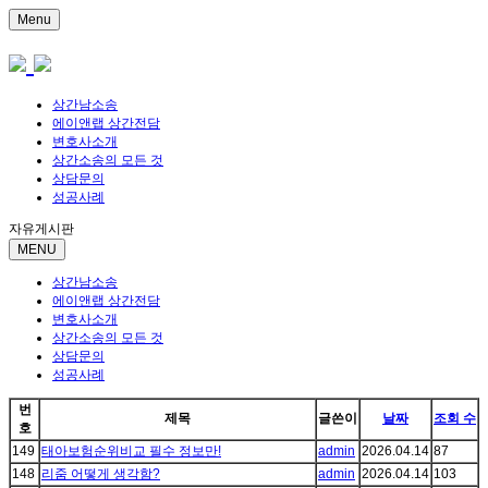
Menu
상간남소송
에이앤랩 상간전담
변호사소개
상간소송의 모든 것
상담문의
성공사례
자유게시판
MENU
상간남소송
에이앤랩 상간전담
변호사소개
상간소송의 모든 것
상담문의
성공사례
번
제목
글쓴이
날짜
조회 수
호
149
태아보험순위비교 필수 정보만!
admin
2026.04.14
87
148
리줌 어떻게 생각함?
admin
2026.04.14
103