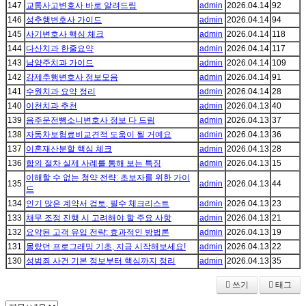
147
교통사고변호사 바로 알려드림
admin
2026.04.14
92
146
성추행변호사 가이드
admin
2026.04.14
94
145
사기변호사 핵심 체크
admin
2026.04.14
118
144
다산치과 한줄요약
admin
2026.04.14
117
143
남양주치과 가이드
admin
2026.04.14
109
142
강제추행변호사 정보모음
admin
2026.04.14
91
141
수원치과 요약 정리
admin
2026.04.14
28
140
이천치과 추천
admin
2026.04.13
40
139
음주운전뺑소니변호사 정보 다 드림
admin
2026.04.13
37
138
자동차보험료비교견적 도움이 될 거예요
admin
2026.04.13
36
137
이혼재산분할 핵심 체크
admin
2026.04.13
28
136
합의 절차 실제 사례를 통해 보는 특징
admin
2026.04.13
15
이해할 수 없는 청약 전략: 초보자를 위한 가이
135
admin
2026.04.13
44
드
134
인기 많은 계약서 검토, 필수 체크리스트
admin
2026.04.13
23
133
채무 조정 진행 시 고려해야 할 주요 사항
admin
2026.04.13
21
132
요약된 고객 유입 전략: 효과적인 방법론
admin
2026.04.13
19
131
몰랐던 프로그래밍 기초, 지금 시작해보세요!
admin
2026.04.13
22
130
성범죄 사건 기본 정보부터 핵심까지 정리
admin
2026.04.13
35
쓰기
태그